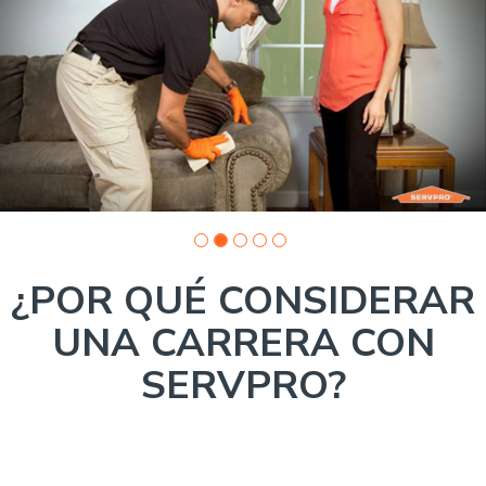
5:
Company
photo
1
¿POR QUÉ CONSIDERAR
UNA CARRERA CON
SERVPRO?